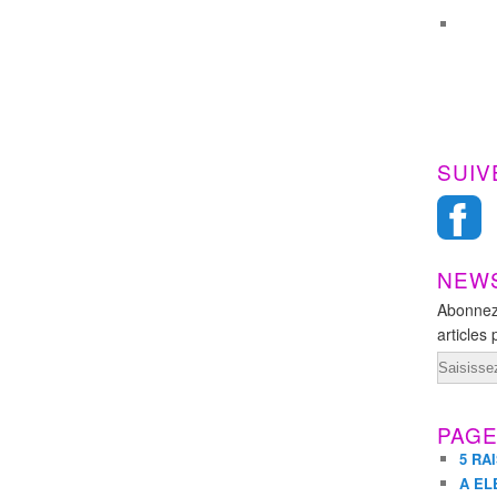
SUIV
NEW
Abonnez
articles 
Email
PAG
5 RA
A EL