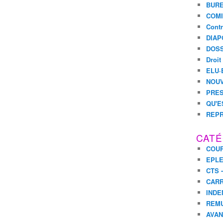
BURE
COMI
Contr
DIAP
DOSS
Droit
ELU·
NOUV
PRES
QU'E
REPR
CATÉ
COUR
EPL
CTS 
CARR
INDE
REM
AVA