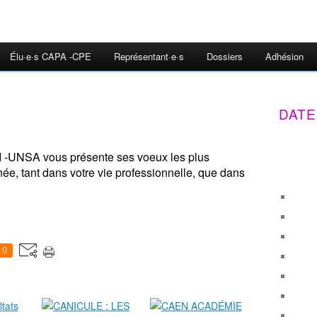
Élu·e·s CAPA -CPE
Représentant·e·s
Dossiers
Adhésion
DATE
 I -UNSA vous présente ses voeux les plus
e, tant dans votre vie professionnelle, que dans
0