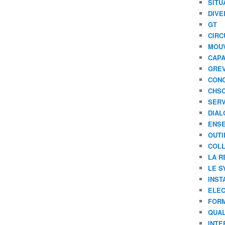
SITU
DIVE
GT
CIRC
MOU
CAPA
GREV
CONC
CHS
SERV
DIAL
ENSE
OUTI
COLL
LA R
LE S
INST
ELEC
FORM
QUAL
INTE