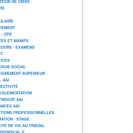
ATION DE CRISE
RS
ULAIRE
VEMENT
 - CPE
ES ET MANIFS
OURS - EXAMENS
CT
ICES
OGUE SOCIAL
IGNEMENT SUPERIEUR
L A&I
ECTIVITÉ
EGLEMENTATION
YNDICAT A&I
ANCES A&I
TIONS PROFESSIONNELLES
ATION - STAGE
ITE DE VIE AU TRAVAIL
RSYNDICAL.E