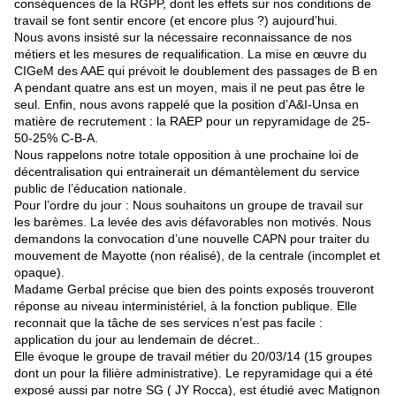
conséquences de la RGPP, dont les effets sur nos conditions de
travail se font sentir encore (et encore plus ?) aujourd’hui.
Nous avons insisté sur la nécessaire reconnaissance de nos
métiers et les mesures de requalification. La mise en œuvre du
CIGeM des AAE qui prévoit le doublement des passages de B en
A pendant quatre ans est un moyen, mais il ne peut pas être le
seul. Enfin, nous avons rappelé que la position d’A&I-Unsa en
matière de recrutement : la RAEP pour un repyramidage de 25-
50-25% C-B-A.
Nous rappelons notre totale opposition à une prochaine loi de
décentralisation qui entrainerait un démantèlement du service
public de l’éducation nationale.
Pour l’ordre du jour : Nous souhaitons un groupe de travail sur
les barèmes. La levée des avis défavorables non motivés. Nous
demandons la convocation d’une nouvelle CAPN pour traiter du
mouvement de Mayotte (non réalisé), de la centrale (incomplet et
opaque).
Madame Gerbal précise que bien des points exposés trouveront
réponse au niveau interministériel, à la fonction publique. Elle
reconnait que la tâche de ses services n’est pas facile :
application du jour au lendemain de décret..
Elle évoque le groupe de travail métier du 20/03/14 (15 groupes
dont un pour la filière administrative). Le repyramidage qui a été
exposé aussi par notre SG ( JY Rocca), est étudié avec Matignon