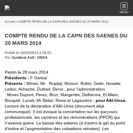
MENU
Accueil
» COMPTE RENDU DE LA CAPN DES SAENES DU 20 MARS 2014
COMPTE RENDU DE LA CAPN DES SAENES DU
20 MARS 2014
Publié le 16/04/2014 à 08:01
Par
Syndicat AetI - UNSA
Pantin le 28 mars 2014
Présidente :
F Gerbal
Présents :
Mmes, Mr : Ropital, Moison, Robin, Gelin, Hosatte,
Leduc, Achache, Dutheil, Denis ; pour l’administration.
: Mmes Dupont, Peres, Brun, Margeritte, Delherme, El Allam,
Bocquet, Lunati, Mr Belair, Rossi et Lagauzère ;
pour A&I-Unsa.
Lecture de la déclaration d’A&I-Unsa (document déjà
communiqué). Il est évoqué la concertation sur les parcours
professionnels, les carrières et les rémunérations (PPCR) qui
n’avance guère. La baisse des salaires (à travers le gel du point
d’indice et l’augmentation des cotisations retraites). Les