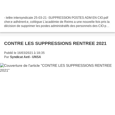
- lettre intersyndicale 25-03-21 -SUPPRESSION POSTES ADM EN CIO.pdf
cher.e adhérent.e, collègue L'académie de Reims a une nouvelle fois pris la
décision de supprimer les postes administratifs des personnels des CIO pour
la rentrée 2021/2022. Depuis 2014,...
CONTRE LES SUPPRESSIONS RENTREE 2021
Publié le 16/03/2021 à 18:35
Par
Syndicat AetI - UNSA