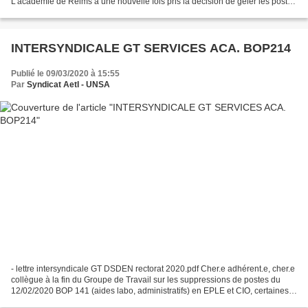
L'académie de Reims a une nouvelle fois pris la décision de geler les postes
administratifs des personnels...
INTERSYNDICALE GT SERVICES ACA. BOP214
Publié le 09/03/2020 à 15:55
Par
Syndicat AetI - UNSA
- lettre intersyndicale GT DSDEN rectorat 2020.pdf Cher.e adhérent.e, cher.e
collègue à la fin du Groupe de Travail sur les suppressions de postes du
12/02/2020 BOP 141 (aides labo, administratifs) en EPLE et CIO, certaines
Organisations Syndicales (OS)...