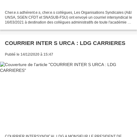
Cher.e.s adhérent.e.s, cher.e.s collègues, Les Organisations Syndicales (A&I
UNSA, SGEN CFDT et SNASUB-FSU) ont envoyé un courriel intersyndical le
16/03/2021 à destination des collègues administratifs de toute l'académie de
Reims pour faire état de leurs...
COURRIER INTER S URCA : LDG CARRIERES
Publié le 14/12/2020 à 15:47
COURRIER INTERSYNDICAL LDG A MONSIEUR LE PRESIDENT DE