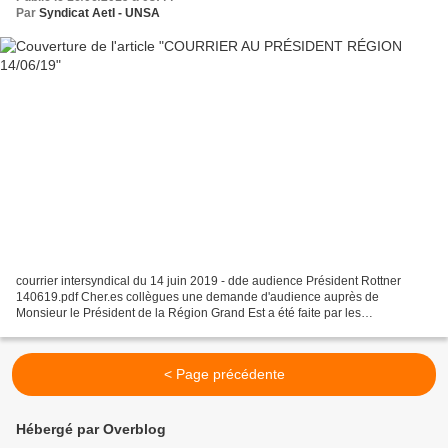
Par
Syndicat AetI - UNSA
courrier intersyndical du 14 juin 2019 - dde audience Président Rottner
140619.pdf Cher.es collègues une demande d'audience auprès de
Monsieur le Président de la Région Grand Est a été faite par les
représentant.e.s des personnels de direction SNPDEN...
< Page précédente
Hébergé par Overblog