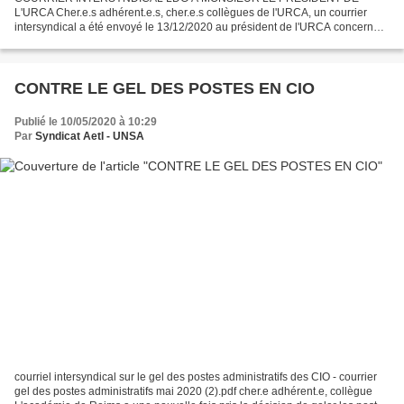
L'URCA Cher.e.s adhérent.e.s, cher.e.s collègues de l'URCA, un courrier
intersyndical a été envoyé le 13/12/2020 au président de l'URCA concernant
les Lignes Directrices de Gestion (LDG) carrières...
CONTRE LE GEL DES POSTES EN CIO
Publié le 10/05/2020 à 10:29
Par
Syndicat AetI - UNSA
courriel intersyndical sur le gel des postes administratifs des CIO - courrier
gel des postes administratifs mai 2020 (2).pdf cher.e adhérent.e, collègue