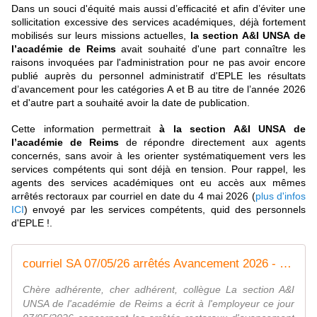
Dans un souci d'équité mais aussi d’efficacité et afin d’éviter une
sollicitation excessive des services académiques, déjà fortement
mobilisés sur leurs missions actuelles,
la section A&I UNSA de
l’académie de Reims
avait souhaité d'une part connaître les
raisons invoquées par l'administration pour ne pas avoir encore
publié auprès du personnel administratif d'EPLE les résultats
d’avancement pour les catégories A et B au titre de l’année 2026
et d'autre part a souhaité avoir la date de publication.
Cette information permettrait
à la section A&I UNSA de
l’académie de Reims
de répondre directement aux agents
concernés, sans avoir à les orienter systématiquement vers les
services compétents qui sont déjà en tension.
Pour rappel, les
agents des services académiques ont eu accès aux mêmes
arrêtés rectoraux par courriel en date du 4 mai 2026 (
plus d'infos
ICI
) envoyé par les services compétents, quid des personnels
d'EPLE !.
courriel SA 07/05/26 arrêtés Avancement 2026 - Syndicat AetI-UNSA Académie Reims
Chère adhérente, cher adhérent, collègue La section A&I
UNSA de l'académie de Reims a écrit à l'employeur ce jour