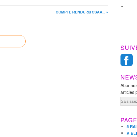
COMPTE RENDU du CSAA... »
SUIV
NEW
Abonnez
articles 
Email
PAG
5 RA
A EL