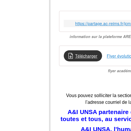
https://partage.ac-reims.fr/j
information sur la plateforme AR
Télécharger
Flyer évolut
flyer acadé
Vous pouvez solliciter la sectio
l'adresse courriel de l
A&I UNSA partenaire d
toutes et tous, au serv
A&I UNSA, l'hum