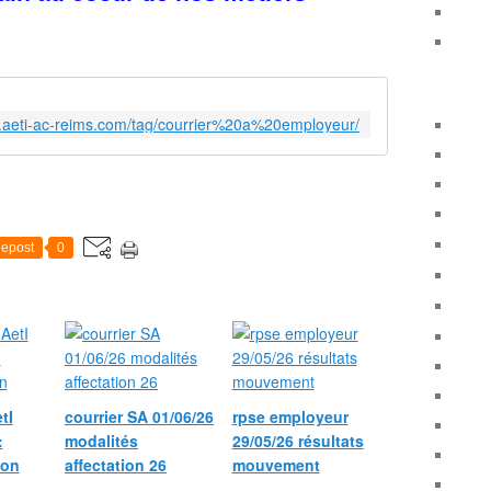
w.aeti-ac-reims.com/tag/courrier%20a%20employeur/
epost
0
tI
courrier SA 01/06/26
rpse employeur
:
modalités
29/05/26 résultats
ion
affectation 26
mouvement