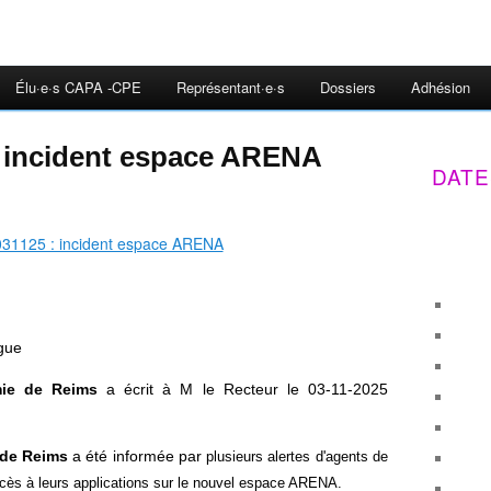
Élu·e·s CAPA -CPE
Représentant·e·s
Dossiers
Adhésion
: incident espace ARENA
DATE
ègue
mie de Reims
a écrit à M le Recteur le 03-11-2025
 de Reims
a été informée par
plusieurs alertes d'agents de
 accès à leurs applications sur le nouvel espace ARENA.