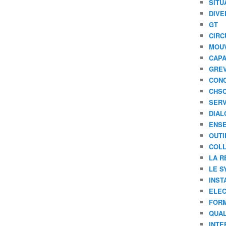
SITU
DIVE
GT
CIRC
MOU
CAPA
GREV
CONC
CHS
SERV
DIAL
ENSE
OUTI
COLL
LA R
LE S
INST
ELEC
FORM
QUAL
INTE