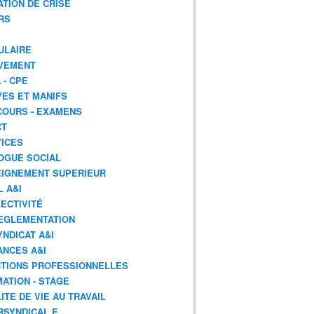
ATION DE CRISE
RS
ULAIRE
VEMENT
 - CPE
ES ET MANIFS
OURS - EXAMENS
CT
ICES
OGUE SOCIAL
IGNEMENT SUPERIEUR
L A&I
ECTIVITÉ
EGLEMENTATION
YNDICAT A&I
ANCES A&I
TIONS PROFESSIONNELLES
ATION - STAGE
ITE DE VIE AU TRAVAIL
RSYNDICAL.E