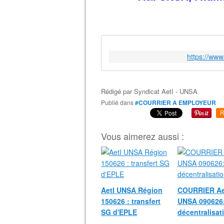
https://ww
Rédigé par
Syndicat AetI - UNSA
Publié dans
#COURRIER A EMPLOYEUR
R
Vous aimerez aussi :
AetI UNSA Région
COURRIER Ae
150626 : transfert
UNSA 090626
SG d'EPLE
décentralisat