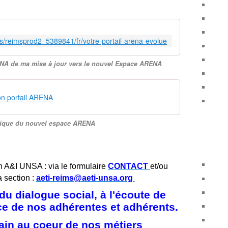
cms/reimsprod2_5389841/fr/votre-portail-arena-evolue
ENA de ma mise à jour vers le nouvel Espace ARENA
ion portail ARENA
mique du nouvel espace ARENA
n A&I UNSA : via le formulaire
CONTACT
et/ou
a section :
aeti-reims@aeti-unsa.org
u dialogue social, à l'écoute de
ice de nos adhérentes et adhérents.
ain au coeur de nos métiers