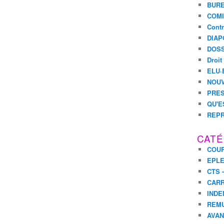
BURE
COMI
Contr
DIAP
DOSS
Droit
ELU·
NOUV
PRES
QU'E
REPR
CATÉ
COUR
EPL
CTS 
CARR
INDE
REM
AVA