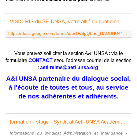
VISIO RIS du SE-UNSA, votre allié du quotidien : Quelles démarches pour prendre ma retraite en 2025 ? Au choix : samedi 28 septembre 2024 à 9h30 ou mercredi 23 octobre 2024 à 14H
https://docs.google.com/forms/d/e/1FAIpQLSe_HAOBHU44y7eySuWv8nHyYNP3nbn6zAfigI85y_JYqWLD-w/viewform
Vous pouvez solliciter la section A&I UNSA : via le
formulaire
CONTACT
et/ou l'adresse courriel de la section
:
aeti-reims@aeti-unsa.org
A&I UNSA partenaire du dialogue social,
à l'écoute de toutes et tous, au service
de nos adhérentes et adhérents.
formation - stage - Syndicat AetI-UNSA Académie Reims
Informations du syndicat Administration et Intendance -