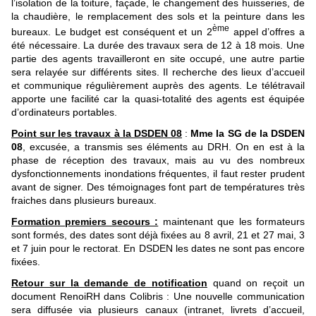
l’isolation de la toiture, façade, le changement des huisseries, de
la chaudière, le remplacement des sols et la peinture dans les
ème
bureaux. Le budget est conséquent et un 2
appel d’offres a
été nécessaire. La durée des travaux sera de 12 à 18 mois. Une
partie des agents travailleront en site occupé, une autre partie
sera relayée sur différents sites. Il recherche des lieux d’accueil
et communique régulièrement auprès des agents. Le télétravail
apporte une facilité car la quasi-totalité des agents est équipée
d’ordinateurs portables.
Point sur les travaux à la DSDEN 08
:
Mme la SG de la DSDEN
08
, excusée, a transmis ses éléments au DRH. On en est à la
phase de réception des travaux, mais au vu des nombreux
dysfonctionnements inondations fréquentes, il faut rester prudent
avant de signer. Des témoignages font part de températures très
fraiches dans plusieurs bureaux.
Formation premiers secours :
maintenant que les formateurs
sont formés, des dates sont déjà fixées au 8 avril, 21 et 27 mai, 3
et 7 juin pour le rectorat. En DSDEN les dates ne sont pas encore
fixées.
Retour sur la demande de notification
quand on reçoit un
document RenoiRH dans Colibris : Une nouvelle communication
sera diffusée via plusieurs canaux (intranet, livrets d’accueil,