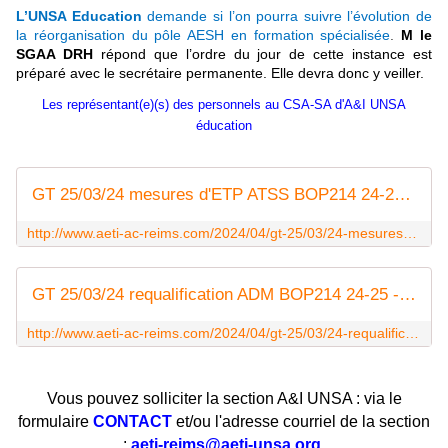
L’UNSA Education
demande si l’on pourra suivre l’évolution de
la réorganisation du pôle AESH en formation spécialisée
.
M le
SGAA DRH
répond que l’ordre du jour de cette instance est
préparé avec le secrétaire permanente. Elle devra donc y veiller.
Les représentant(e)(s) des personnels au CSA-SA d'A&I UNSA
éducation
GT 25/03/24 mesures d'ETP ATSS BOP214 24-25 - Syndicat AetI-UNSA Académie Reims
http://www.aeti-ac-reims.com/2024/04/gt-25/03/24-mesures-d-etp-atss-bop214-24-25.html
GT 25/03/24 requalification ADM BOP214 24-25 - Syndicat AetI-UNSA Académie Reims
http://www.aeti-ac-reims.com/2024/04/gt-25/03/24-requalification-adm-bop214-24-25.html
Vous pouvez solliciter la section A&I UNSA : via le
formulaire
CONTACT
et/ou l'adresse courriel de la section
:
aeti-reims@aeti-unsa.org