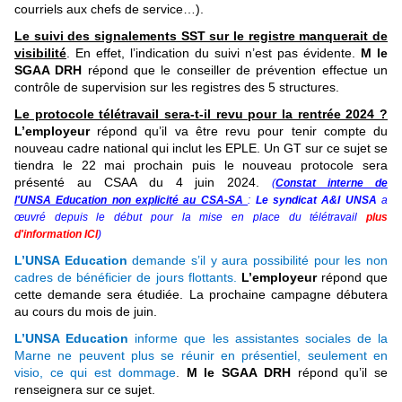
courriels aux chefs de service…).
Le suivi des signalements SST sur le registre manquerait de
visibilité
. En effet, l’indication du suivi n’est pas évidente.
M le
SGAA DRH
répond que le conseiller de prévention effectue un
contrôle de supervision sur les registres des 5 structures.
Le protocole télétravail sera-t-il revu pour la rentrée 2024 ?
L’employeur
répond qu’il va être revu pour tenir compte du
nouveau cadre national qui inclut les EPLE. Un GT sur ce sujet se
tiendra le 22 mai prochain puis le nouveau protocole sera
présenté au CSAA du 4 juin 2024.
(
Constat interne de
l'UNSA Education non explicité au CSA-SA
:
Le syndicat A&I UNSA
a
œuvré depuis le début pour la mise en place du télétravail
plus
d'information ICI
)
L’UNSA Education
demande s’il y aura possibilité pour les non
cadres de bénéficier de jours flottants.
L’employeur
répond que
cette demande sera étudiée. La prochaine campagne débutera
au cours du mois de juin.
L’UNSA Education
informe que les assistantes sociales de la
Marne ne peuvent plus se réunir en présentiel, seulement en
visio, ce qui est dommage
.
M le SGAA DRH
répond qu’il se
renseignera sur ce sujet.