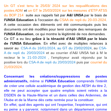
Un GT s'est tenu le 25/03/ 2024 sur les requalifications des
postes ADM
et
un GT le 25/03/2024 sur les mesures d'ETP ATSS
du BOP 214
suite aux rappels fait par
A&I UNSA
par le biais de
l'UNSA Education
à l'occasion du
CSAA de repli du 20-03-2024
.
A cette occasion des éléments ont été communiqués puis les
documents ont été modifiés pour tenir compte des remarques de
l'UNSA Education
, ce qui montre la légitimité de nos demandes.
Ce GT a eu lieu
grâce à la ténacité d'A&I UNSA par le biais
de l'UNSA Education
. En effet avec de multiples relances à
savoir au
CSA-A du 16/01/2024
, au
GT du 23/02/2024
, au
CSA-
A de repli du 20/03/2024
et au courrier d'A&I UNSA fait à M le
recteur le
le 21-03-2024
, l'employeur avait répondu par la
positive lors du
CSA-A de repli du 20/03/2024
puis par
courriel du
21/03/2024
.
Concernant les créations/suppressions de postes
administratifs,
même si
l'UNSA Education
comprends l'intérêt
de créer une cellule académique de gestion des AESH du titre 2,
elle ne peut accepter que quatre emplois soient retirés a la
DSDEN de la Haute-Marne et un dans celles des Ardennes, de
l'Aube et de la Marne dès cette rentrée pour la constituer.
En effet, quid des agents qui ont l'expertise, l'expérience, qui ont
eu peine a y parvenir, notamment dans un département comme