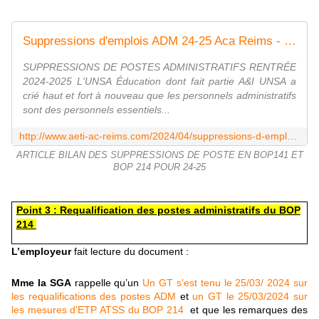
Suppressions d'emplois ADM 24-25 Aca Reims - Syndicat AetI-UNSA Académie Reims
SUPPRESSIONS DE POSTES ADMINISTRATIFS RENTRÉE
2024-2025 L'UNSA Éducation dont fait partie A&I UNSA a
crié haut et fort à nouveau que les personnels administratifs
sont des personnels essentiels...
http://www.aeti-ac-reims.com/2024/04/suppressions-d-emplois-adm-24-25-aca-reims.html
ARTICLE BILAN DES SUPPRESSIONS DE POSTE EN BOP141 ET
BOP 214 POUR 24-25
Point 3 : Requalification des postes administratifs du BOP
214
L’employeur
fait lecture du document :
Mme la SGA
rappelle qu’un
Un GT s'est tenu le 25/03/ 2024 sur
les requalifications des postes ADM
et
un GT le 25/03/2024 sur
les mesures d'ETP ATSS du BOP 214
et que les remarques des