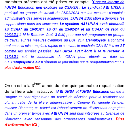
membres présents ont été prises en compte.
(
Constat interne de
l'UNSA Education non explicité au CSA-SA
:
Le syndicat A&I UNSA
a
participé au
groupe de travail du 25/03/2024
sur les mesures d’emplois
administratifs des services académiques.
L’UNSA Education
a dénoncé les
suppressions dans les structures.
Le syndicat A&I UNSA
avait demandé
au
CSAA* du 16/01/24
, au
GT du 23/02/24
et au
CSAA* de repli du
20/03/24
à M le Recteur
(soit 3 fois)
pour que soit programmé un groupe
de travail sur les mesures d'emplois du BOP 214.
L'employeur
a confirmé
oralement la mise en place rapide et ce avant le prochain CSA SA** d'un GT
comme les années passées.
A&I UNSA
avait
écrit à M le recteur le
21/03/24
soit le
lendemain
du CSAA pour obtenir la date du
GT
.
L’employeur
a ainsi
répondu le jour même
sur la programmation du GT
plus d'information ICI
).
ème
On en est à la 3
année du plan quinquennal de requalification
de la filière administrative.
(
A&I UNSA
et
l'UNSA Education
ont été a
l'origine et sont signataires du relevé de décision pour la revalorisation
pluriannuelle de la filière administrative . Comme l'a rappelé l'ancien
ministre Blanquer, ce relevé est l'aboutissement de discussions engagées
dans un premier temps avec
A&I UNSA
seul puis intégrées au Grenelle de
Plus
l'éducation avec l'ensemble des organisations représentatives.
d'information ICI
).