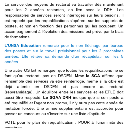
Le service des moyens du rectorat va travailler dès maintenant
pour les 2 années restantes, en lien avec la DRH. Les
responsables de services seront interrogés sur leurs besoins. Il
est rappelé que les requalifications s’opèrent sur les supports de
postes, et non en fonction des personnes qui les occupent. Un
accompagnement à l’évolution des missions est prévu par le biais
de formations.
L’UNSA Education
remercie pour le non fléchage par bureau
des postes et sur le travail prévisionnel pour les 2 prochaines
années. Elle réitère sa demande d’un récapitulatif sur les 5
années.
Une autre OS fait remarquer que toutes les requalifications ne se
font qu’au rectorat, pas en DSDEN.
Mme la SGA
affirme que
l’ensemble des services va être réinterrogé, même si la cible est
déjà attente en DSDEN et pas encore au rectorat
(repyramidage). Un équilibre entre les services et les EPLE doit
aussi être respecté.
Le SGAA DRH
indique que si son poste a
été requalifié et l’agent non promu, il n’y aura pas cette année de
mutation forcée. Une année supplémentaire est accordée pour
passer un concours ou s’inscrire sur une liste d’aptitude.
VOTE pour le plan de requalification
: POUR à l’unanimité des
membres.