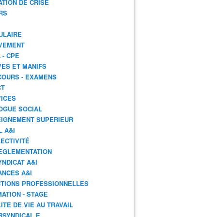
ATION DE CRISE
RS
ULAIRE
VEMENT
 - CPE
ES ET MANIFS
OURS - EXAMENS
CT
ICES
OGUE SOCIAL
IGNEMENT SUPERIEUR
L A&I
ECTIVITÉ
EGLEMENTATION
YNDICAT A&I
ANCES A&I
TIONS PROFESSIONNELLES
ATION - STAGE
ITE DE VIE AU TRAVAIL
RSYNDICAL.E