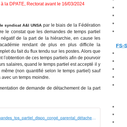
à la DPATE, Rectorat avant le 16/03/2024
par le biais de la Fédération
le syndicat A&I UNSA
re le constat que les demandes de temps partiel
négatif de la part de la hiérarchie, en cause les
académie rendant de plus en plus difficile la
FS-
plet du fait du flux tendu sur les postes. Alors que
 l'obtention de ces temps partiels afin de pourvoir
rs salaires, quand le temps partiel est accepté il y
le même (non quantifié selon le temps partiel) sauf
es avec un temps moindre.
mentation de demande de détachement de la part
240118_Demandes_tps_partiel_dispo_congé_parental_détachement_admin_tech_labo_med_soc_ITRF