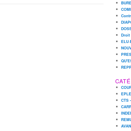
BURE
COMI
Contr
DIAP
DOSS
Droit
ELU·
NOUV
PRES
QU'E
REPR
CATÉ
COUR
EPL
CTS 
CARR
INDE
REM
AVA