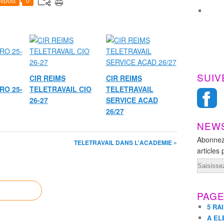
epost
0
SUIV
CIR REIMS
CIR REIMS
RO 25-
TELETRAVAIL CIO
TELETRAVAIL
26-27
SERVICE ACAD
26/27
NEW
Abonnez
TELETRAVAIL DANS L'ACADEMIE »
articles 
Email
PAG
5 RA
A EL