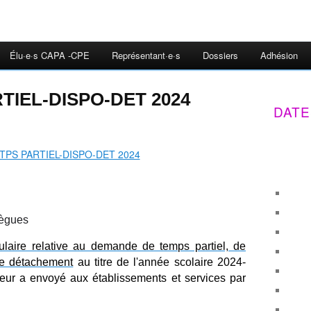
Élu·e·s CAPA -CPE
Représentant·e·s
Dossiers
Adhésion
TIEL-DISPO-DET 2024
DATE
llègues
ulaire relative
au demande de temps partiel, de
 de détachement
au titre de l'année scolaire 2024-
eur a envoyé aux établissements et services par