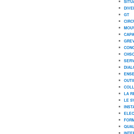
SITU
DIVE
GT
CIRC
MOU
CAPA
GREV
CONC
CHS
SERV
DIAL
ENSE
OUTI
COLL
LA R
LE S
INST
ELEC
FORM
QUAL
INTE