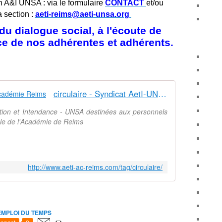
n A&I UNSA : via le formulaire
CONTACT
et/ou
a section :
aeti-reims@aeti-unsa.org
u dialogue social, à l'écoute de
ice de nos adhérentes et adhérents.
circulaire - Syndicat AetI-UNSA Académie Reims
ation et Intendance - UNSA destinées aux personnels
nale de l'Académie de Reims
http://www.aeti-ac-reims.com/tag/circulaire/
EMPLOI DU TEMPS