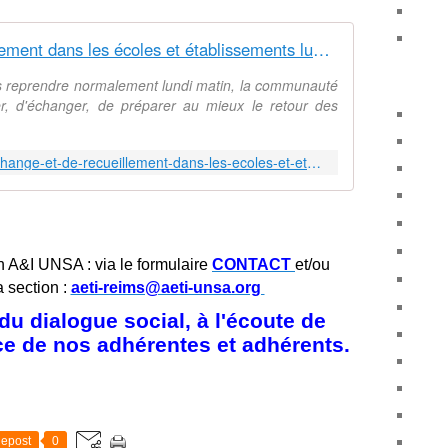
Temps d'échange et de recueillement dans les écoles et établissements lundi 16 octobre
s reprendre normalement lundi matin, la communauté
r, d'échanger, de préparer au mieux le retour des
https://www.ac-reims.fr/temps-d-echange-et-de-recueillement-dans-les-ecoles-et-etablissements-lundi-16-octobre-126279
n A&I UNSA : via le formulaire
CONTACT
et/ou
a section :
aeti-reims@aeti-unsa.org
u dialogue social, à l'écoute de
ice de nos adhérentes et adhérents.
epost
0