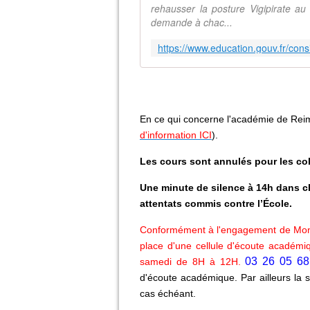
rehausser la posture Vigipirate au
demande à chac...
En ce qui concerne l'académie de Reims
d'information ICI
).
Les cours sont annulés pour les col
Une minute de silence à 14h dans 
attentats commis contre l’École.
Conformément à l'engagement de Monsi
place d'une cellule d'écoute académi
03 26 05 6
samedi de 8H à 12H.
d'écoute académique
.
Par ailleurs la
cas échéant.