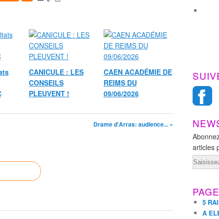
ats
CANICULE : LES
CAEN ACADÉMIE DE
SUIV
CONSEILS
REIMS DU
C
PLEUVENT !
09/06/2026
NEW
Drame d'Arras: audience... »
Abonnez
articles 
Email
PAG
5 RA
A EL