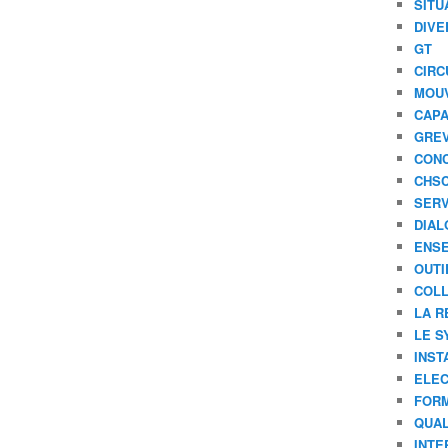
SITU
DIVE
GT
CIRC
MOU
CAPA
GREV
CONC
CHS
SERV
DIAL
ENSE
OUTI
COLL
LA R
LE S
INST
ELEC
FORM
QUAL
INTE