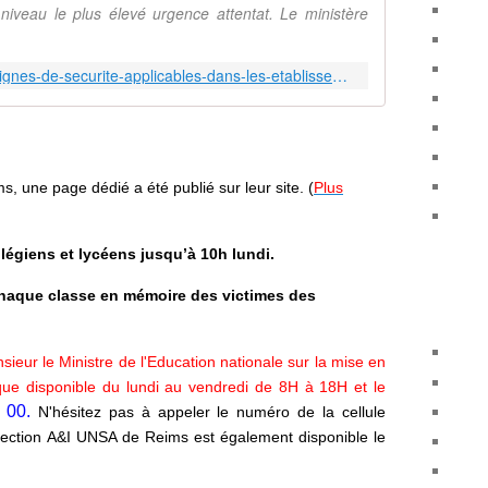
 niveau le plus élevé urgence attentat. Le ministère
https://www.education.gouv.fr/consignes-de-securite-applicables-dans-les-etablissements-relevant-du-ministere-de-l-education-9950
, une page dédié a été publié sur leur site.
(
Plus
légiens et lycéens jusqu’à 10h lundi.
chaque classe en mémoire des victimes des
eur le Ministre de l'Education nationale
sur la mise en
que disponible du lundi au vendredi de 8H à 18H et le
8 00.
N'hésitez pas à appeler le numéro de la cellule
 section A&I UNSA de Reims est également disponible le