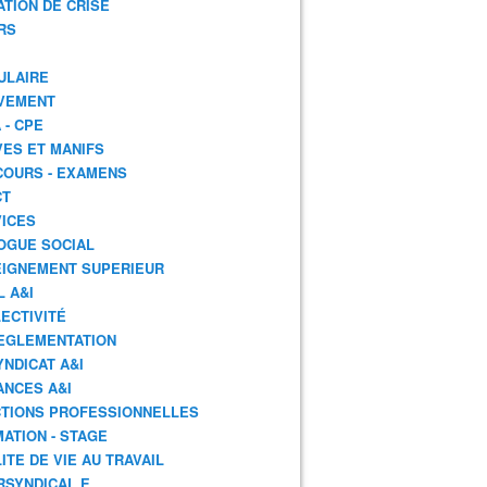
ATION DE CRISE
RS
ULAIRE
VEMENT
 - CPE
ES ET MANIFS
OURS - EXAMENS
CT
ICES
OGUE SOCIAL
IGNEMENT SUPERIEUR
L A&I
ECTIVITÉ
EGLEMENTATION
YNDICAT A&I
ANCES A&I
TIONS PROFESSIONNELLES
ATION - STAGE
ITE DE VIE AU TRAVAIL
RSYNDICAL.E