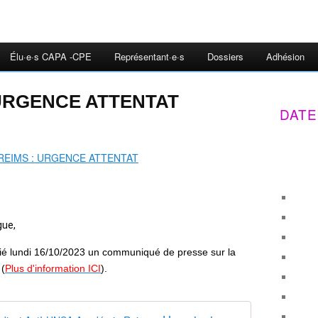
Élu·e·s CAPA -CPE
Représentant·e·s
Dossiers
Adhésion
 URGENCE ATTENTAT
DATE
gue,
ié lundi 16/10/2023 un communiqué de presse sur la
 (
Plus d'information ICI
).