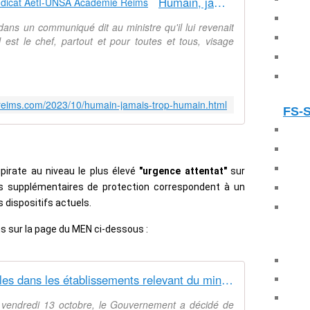
Humain, jamais trop humain - Syndicat AetI-UNSA Académie Reims
ans un communiqué dit au ministre qu'il lui revenait
l est le chef, partout et pour toutes et tous, visage
-reims.com/2023/10/humain-jamais-trop-humain.html
FS-
pirate au niveau le plus élevé
"urgence attentat"
sur
 supplémentaires de protection correspondent à un
dispositifs actuels.
s sur la page du MEN ci-dessous :
Consignes de sécurité applicables dans les établissements relevant du ministère de l'Éducation nationale et de la Jeunesse et de l'Enseignement supérieur et de la Recherche
as, vendredi 13 octobre, le Gouvernement a décidé de