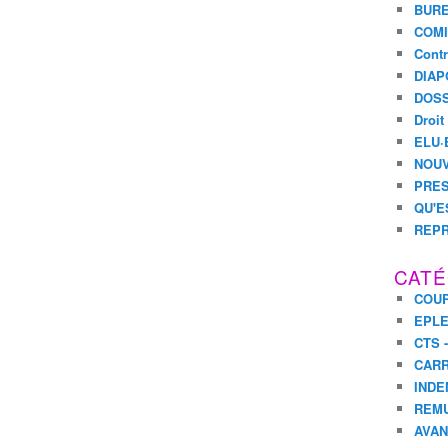
BURE
COMI
Contr
DIAP
DOSS
Droit
ELU·
NOUV
PRES
QU'E
REPR
CATÉ
COUR
EPL
CTS 
CARR
INDE
REM
AVA