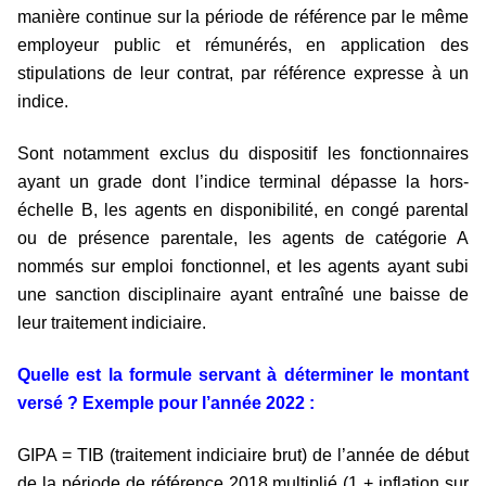
manière continue sur la période de référence par le même
employeur public et rémunérés, en application des
stipulations de leur contrat, par référence expresse à un
indice.
Sont notam­ment exclus du dis­po­si­tif les fonc­tion­nai­res
ayant un grade dont l’indice ter­mi­nal dépasse la hors-
échelle B, les agents en dis­po­ni­bi­lité, en congé paren­tal
ou de pré­sence paren­tale, les agents de caté­go­rie A
nommés sur emploi fonc­tion­nel, et les agents ayant subi
une sanc­tion dis­ci­pli­naire ayant entraîné une baisse de
leur trai­te­ment indi­ciaire.
Quelle est la formule servant à déterminer le montant
versé ? Exemple pour l’année 2022 :
GIPA = TIB (traitement indiciaire brut) de l’année de début
de la période de référence 2018 multiplié (1 + inflation sur