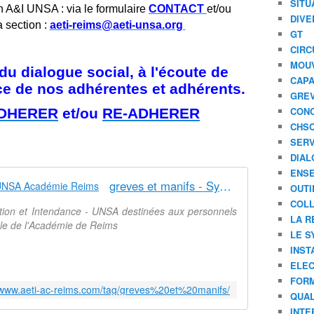
SITU
n A&I UNSA : via le formulaire
CONTACT
et/ou
DIVE
a section :
aeti-reims@aeti-unsa.org
GT
CIRC
MOU
u dialogue social, à l'écoute de
CAPA
ice de nos adhérentes et adhérents.
GREV
CONC
DHERER
et/ou
RE-ADHERER
CHS
SERV
DIAL
ENSE
greves et manifs - Syndicat AetI-UNSA Académie Reims
OUTI
COLL
ation et Intendance - UNSA destinées aux personnels
LA R
nale de l'Académie de Reims
LE S
INST
ELEC
FORM
//www.aeti-ac-reims.com/tag/greves%20et%20manifs/
QUAL
INTE