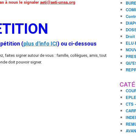
pas à nous le signaler
aeti@aeti-unsa.org
BURE
COMI
Contr
DIAP
ETITION
DOSS
Droit
ELU·
pétition (
plus d'info ICI
) ou ci-dessous
NOUV
, faites signer autour de vous : famille, collègues, amis, tout
PRES
nde doit pouvoir signer.
QU'E
REPR
CATÉ
COUR
EPL
CTS 
CARR
INDE
REM
AVA