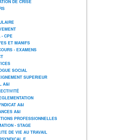
ATION DE CRISE
RS
ULAIRE
VEMENT
 - CPE
ES ET MANIFS
OURS - EXAMENS
CT
ICES
OGUE SOCIAL
IGNEMENT SUPERIEUR
L A&I
ECTIVITÉ
EGLEMENTATION
YNDICAT A&I
ANCES A&I
TIONS PROFESSIONNELLES
ATION - STAGE
ITE DE VIE AU TRAVAIL
RSYNDICAL.E