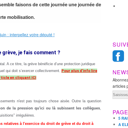
semble faisons de cette journée une journée de
orte mobilisation.
SUIV
e grève, je fais comment ?
al. A ce titre, la grève bénéficie d’une protection juridique
NEW
duel qui doit s’exercer collectivement.
Pour plus d'info lire
rticle en cliquant ICI
Abonnez
articles 
Email
issements n'est pas toujours chose aisée. Outre la question
on de la pression qu'ici ou là subissent les collègues
,
PAG
isitions" irrégulières.
5 RA
relatives à l'exercice du droit de grève et du droit à
A EL