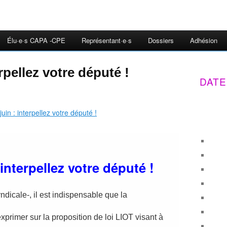
Élu·e·s CAPA -CPE
Représentant·e·s
Dossiers
Adhésion
erpellez votre député !
DATE
 interpellez votre député !
dicale-, il est indispensable que la
xprimer sur la proposition de loi LIOT visant à