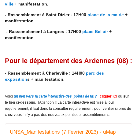
ville
+ manifestation.
- Rassemblement à Saint Dizier : 17H00
place de la mairie
+
manifestation
- Rassemblement à Langres : 17H00
place Bel air
+
manifestation
Pour le département des
Ardennes
(08) :
- Rassemblement à Charleville : 14H00
parc des
exposition
s
+ manifestation.
Voici
un lien vers la
carte interactive
des
points de RDV
cliquer
ICI
ou
sur
le lien ci-dessous
. (Attention !!
La carte interactive est mise à jour
régulièrement, il faut donc la consulter régulièrement, pour vérifier si près de
chez vous il n'y a pas des nouveaux points de rassemblements.
UNSA_Manifestations (7 Février 2023) - uMap