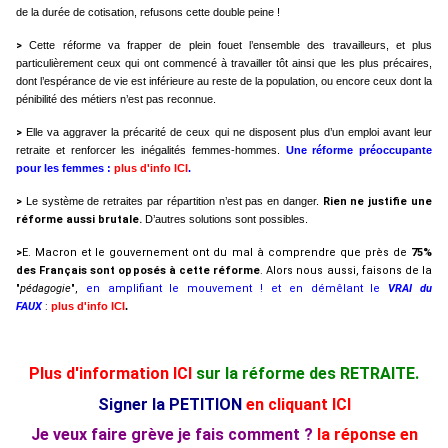
de la durée de cotisation, refusons cette double peine !
>
Cette réforme va frapper de plein fouet l’ensemble des travailleurs, et plus
particulièrement ceux qui ont commencé à travailler tôt ainsi que les plus précaires,
dont l’espérance de vie est inférieure au reste de la population, ou encore ceux dont la
pénibilité des métiers n’est pas reconnue.
>
Elle va aggraver la précarité de ceux qui ne disposent plus d’un emploi avant leur
retraite et renforcer les inégalités femmes-hommes.
Une réforme préoccupante
pour les femmes :
plus d'info ICI
.
>
Le système de retraites par répartition n’est pas en danger.
Rien ne justifie une
réforme aussi brutale.
D’autres solutions sont possibles.
>
E. Macron et le gouvernement ont du mal à comprendre que près de
75%
des Français sont opposés à cette réforme
. Alors nous aussi, faisons de la
"
pédagogie
",
en amplifiant le mouvement ! et en démêlant le
VRAI du
FAUX
:
plus d'info ICI
.
Plus d'information ICI
sur la réforme des RETRAITE.
Signer la PETITION
en cliquant ICI
Je veux faire grève je fais comment ?
la réponse en