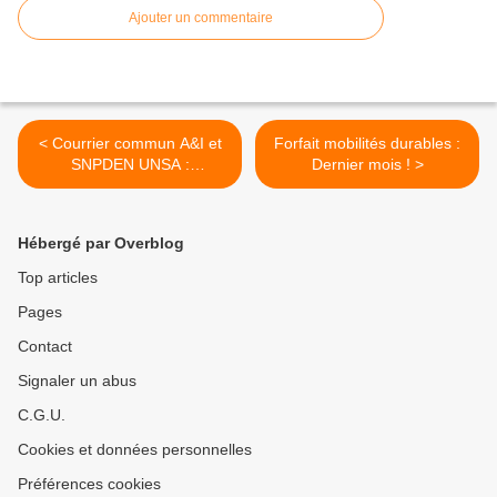
Ajouter un commentaire
< Courrier commun A&I et
Forfait mobilités durables :
SNPDEN UNSA :
Dernier mois ! >
personnels des EPLE logés
par "nécessité absolue" et
situation énergétique
Hébergé par Overblog
Top articles
Pages
Contact
Signaler un abus
C.G.U.
Cookies et données personnelles
Préférences cookies