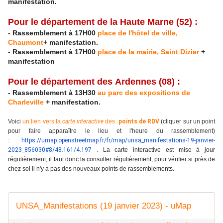
manifestation.
Pour le département de la
Haute Marne
(52) :
- Rassemblement à 17H00
place de l'hôtel de ville,
Chaumont
+ manifestation.
- Rassemblement à 17H00
place de la mairie, Saint Dizier
+
manifestation
Pour le département des
Ardennes
(08) :
- Rassemblement à 13H30
au parc des expositions de
Charleville
+ manifestation.
Voici
un lien vers la
carte interactive
des
points de RDV
(cliquer sur un point
pour faire apparaître le lieu et l'heure du rassemblement)
:
https://umap.openstreetmap.fr/fr/map/unsa_manifestations-19-janvier-
2023_856030#8/48.161/4.197
.
La carte interactive est mise à jour
régulièrement, il faut donc la consulter régulièrement, pour vérifier si près de
chez soi il n'y a pas des nouveaux points de rassemblements.
UNSA_Manifestations (19 janvier 2023) - uMap