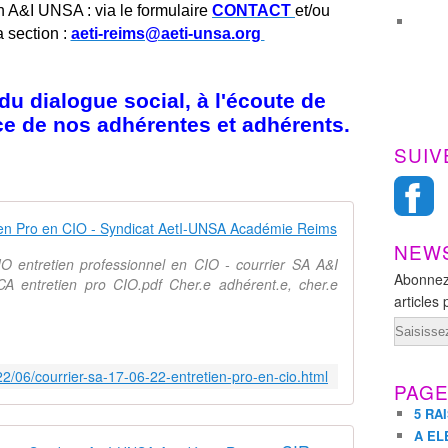
n A&I UNSA : via le formulaire
CONTACT
et/ou
a section :
aeti-reims@aeti-unsa.org
u dialogue social, à l'écoute de
ice de nos adhérentes et adhérents.
SUIV
COURRIER SA
NEW
 entretien professionnel en CIO - courrier SA A&I
Abonnez
entretien pro CIO.pdf Cher.e adhérent.e, cher.e
articles 
Email
2/06/courrier-sa-17-06-22-entretien-pro-en-cio.html
PAG
5 RA
A EL