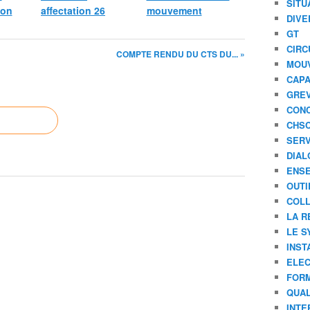
SITU
ion
affectation 26
mouvement
DIVE
GT
CIRC
COMPTE RENDU DU CTS DU... »
MOU
CAPA
GREV
CONC
CHS
SERV
DIAL
ENSE
OUTI
COLL
LA R
LE S
INST
ELEC
FORM
QUAL
INTE