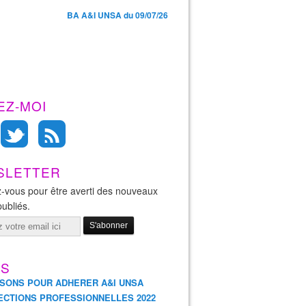
BA A&I UNSA du 09/07/26
EZ-MOI
 17-06-22 : entretien Pro en CIO - Syndicat AetI-UNSA 
SLETTER
-vous pour être averti des nouveaux
publiés.
ES
ISONS POUR ADHERER A&I UNSA
ECTIONS PROFESSIONNELLES 2022