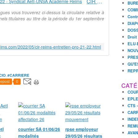
CIR REIMS ENTRETIEN PRO 21-22 - Syndicat AetI-UNSA Académie Reims
BURE
COMI
ègues vous trouverez ci-dessus la circulaire relative à
Contr
nels titulaires au titre de la période du 1er septembre
DIAP
DOSS
Droit
ELU·
eims.com/2022/05/cir-reims-entretien-pro-21-22.html
NOUV
PRES
QU'E
REPR
CIO
,
#CARRIERE
epost
0
CATÉ
COUR
EPL
CTS 
CARR
INDE
REM
tI
courrier SA 01/06/26
rpse employeur
AVA
:
modalités
29/05/26 résultats