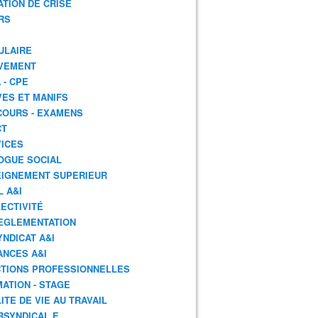
ATION DE CRISE
RS
ULAIRE
VEMENT
 - CPE
ES ET MANIFS
OURS - EXAMENS
CT
ICES
OGUE SOCIAL
IGNEMENT SUPERIEUR
L A&I
ECTIVITÉ
EGLEMENTATION
YNDICAT A&I
ANCES A&I
TIONS PROFESSIONNELLES
ATION - STAGE
ITE DE VIE AU TRAVAIL
RSYNDICAL.E