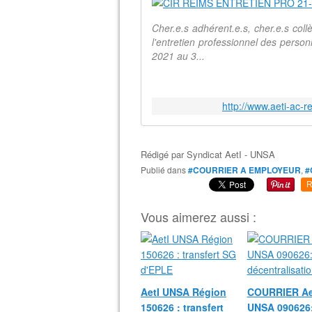
Cher.e.s adhérent.e.s, cher.e.s coll
l'entretien professionnel des person
2021 au 3...
http://www.aeti-ac-r
Rédigé par
Syndicat AetI - UNSA
Publié dans
#COURRIER A EMPLOYEUR
,
#
R
Vous aimerez aussi :
AetI UNSA Région
COURRIER Ae
150626 : transfert
UNSA 090626