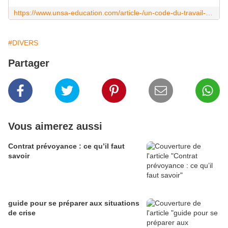
https://www.unsa-education.com/article-/un-code-du-travail-de-la-fonction-publique-est-mis-en-application-au-1er-mars-2022-mais-a-quoi-sert-il/
Le CGFP est consultable en ligne CI-DESSOUS :
#DIVERS
ode général de la fonction publique
Partager
Code général de la fonction publique
https://www.legifrance.gouv.fr/codes/texte_lc/LEGITEXT000044416551/
Vous aimerez aussi
Contrat prévoyance : ce qu’il faut
savoir
guide pour se préparer aux situations
de crise