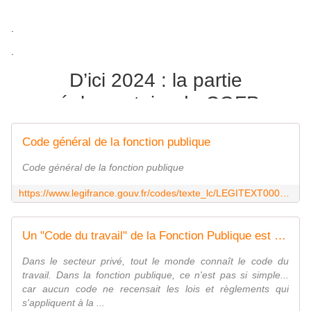
.
.
D’ici 2024 : la partie
réglementaire du CGFP
Code général de la fonction publique
Code général de la fonction publique
https://www.legifrance.gouv.fr/codes/texte_lc/LEGITEXT000044416551/
Les travaux sur la partie réglementaire ont commencé et
devraient se terminer d’ici 2024
Un "Code du travail" de la Fonction Publique est mis en application au 1er mars 2022... mais à quoi sert-il ? - UNSA‑Education.com
Dans le secteur privé, tout le monde connaît le code du
Pour l’UNSA Education, le CGFP permet un accès simplifié
travail. Dans la fonction publique, ce n'est pas si simple...
au droit. L’empilement des lois et règlements était devenu
car aucun code ne recensait les lois et règlements qui
illisible. Leur recensement dans un code unique est un
s'appliquent à la ...
travail conséquent, auquel l’UNSA participe activement.