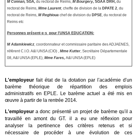
M Connan,
SGA
,
du rectorat de Reims,
M Bourgery,
SGAA DRH,
du
rectorat de Reims,
Mme Laurent
, cheffe de division de la
DPATE 2
, du
rectorat de Reims,
M Reghioua
chef de division du
DPSE
, du rectorat de
Reims etc
Personnes présent·e·s pour l'UNSA EDUCATION:
M Adamkiewicz
, coordonnateur et commissaire paritaire des ADJAENES,
référent C.I.O. A&I UNSA (CIO) ,
Mme Kutter
, Secrétaire Départementale
08, A&I UNSA (EPLE),
Mme Fares,
A&I UNSA (EPLE)
L'employeur
fait état de la dotation par l'académie d'un
barème théorique de répartition des emplois
administratifs en EPLE. Le barème actuel a été mis en
œuvre à partir de la rentrée 2014.
L'employeur
a donc présenté un projet de barème qu'il a
travaillé en amont du GT. il a eu une réflexion pour
analyser la pertinence des critères retenus et si
nécessaire de procéder à une évolution de ces