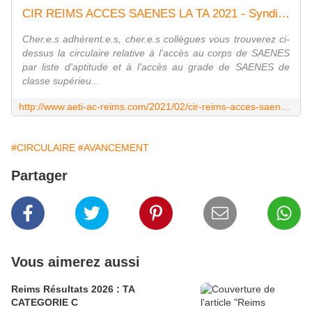
l
CIR REIMS ACCES SAENES LA TA 2021 - Syndicat AetI-UNSA Académie Reims
è
g
Cher.e.s adhérent.e.s, cher.e.s collègues vous trouverez ci-
u
dessus la circulaire relative à l'accès au corps de SAENES
e
par liste d'aptitude et à l'accès au grade de SAENES de
t
classe supérieu...
r
a
http://www.aeti-ac-reims.com/2021/02/cir-reims-acces-saenes-la-ta-2021.html
v
a
i
#CIRCULAIRE
#AVANCEMENT
l
l
Partager
a
n
t
à
l
'
Vous aimerez aussi
U
R
Reims Résultats 2026 : TA
C
CATEGORIE C
A