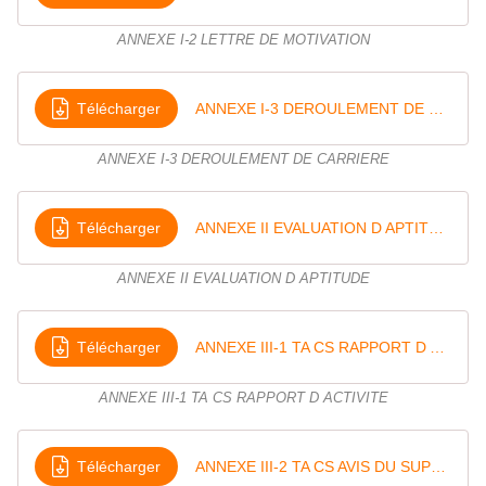
S
A
ANNEXE I-2 LETTRE DE MOTIVATION
s
u
r
Télécharger
ANNEXE I-3 DEROULEMENT DE CARRIERE
l
e
s
ANNEXE I-3 DEROULEMENT DE CARRIERE
L
D
G
Télécharger
ANNEXE II EVALUATION D APTITUDE
c
a
ANNEXE II EVALUATION D APTITUDE
r
r
i
Télécharger
ANNEXE III-1 TA CS RAPPORT D ACTIVITE
è
r
e
ANNEXE III-1 TA CS RAPPORT D ACTIVITE
à
l
'
Télécharger
ANNEXE III-2 TA CS AVIS DU SUPERIEUR