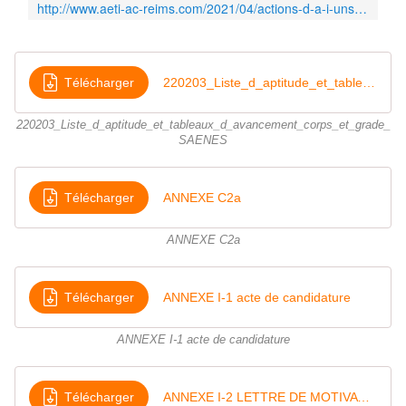
http://www.aeti-ac-reims.com/2021/04/actions-d-a-i-unsa-ldg
u
e
s
e
Télécharger
220203_Liste_d_aptitude_et_tableaux_d_avancement_corps_et_grade_SAENES
t
p
r
220203_Liste_d_aptitude_et_tableaux_d_avancement_corps_et_grade_
o
SAENES
p
o
s
Télécharger
ANNEXE C2a
i
t
ANNEXE C2a
i
o
n
Télécharger
ANNEXE I-1 acte de candidature
s
A
&
ANNEXE I-1 acte de candidature
I
U
N
Télécharger
ANNEXE I-2 LETTRE DE MOTIVATION