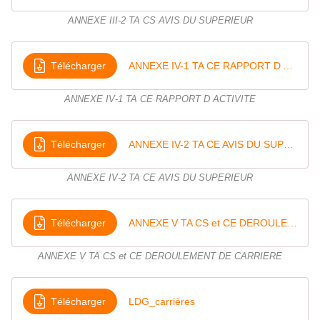
U
R
ANNEXE III-2 TA CS AVIS DU SUPERIEUR
C
A
,
Télécharger
ANNEXE IV-1 TA CE RAPPORT D ACTIVITE
a
v
r
ANNEXE IV-1 TA CE RAPPORT D ACTIVITE
i
l
2
Télécharger
ANNEXE IV-2 TA CE AVIS DU SUPERIEUR
0
2
ANNEXE IV-2 TA CE AVIS DU SUPERIEUR
1
C
h
Télécharger
ANNEXE V TA CS et CE DEROULEMENT DE CARRIERE
è
r
e
ANNEXE V TA CS et CE DEROULEMENT DE CARRIERE
a
d
h
Télécharger
LDG_carrières
é