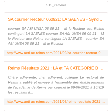
r
LDG_carrières
e
n
t
SA courrier Recteur 060921: LA SAENES - Syndicat AetI-UNSA Académie Reims
e
,
courrier SA A&I UNSA 06-09-21 _ M le Recteur aca Reims
c
contingent LA SAENES courrier SA A&I UNSA 06-09-21 _ M
h
le Recteur aca Reims contingent LA SAENES - courrier SA
e
A&I UNSA 06-09-21 _ M le Recteur
r
http://www.aeti-ac-reims.com/2021/09/sa-courrier-recteur-060921-contingents-la-saenes.html
a
d
h
Reims Résultats 2021 : LA et TA CATEGORIE B - Syndicat AetI-UNSA Académie Reims
é
r
Chère adhérente, cher adhérent, collègue Le rectorat de
e
Reims a publié et envoyé à l'ensemble des établissements
n
de l'académie de Reims par courriel le 09/06/2021 à 16H19
t
les résultats d...
,
c
http://www.aeti-ac-reims.com/2021/06/reims-resultats-2021-la-et-ta-categorie-b.html
o
l