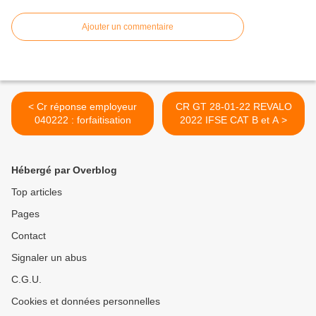
s
l
Ajouter un commentaire
e
s
r
e
m
a
< Cr réponse employeur
CR GT 28-01-22 REVALO
r
040222 : forfaitisation
2022 IFSE CAT B et A >
q
u
e
Hébergé par Overblog
s
e
Top articles
t
Pages
p
r
Contact
o
Signaler un abus
p
o
C.G.U.
s
Cookies et données personnelles
i