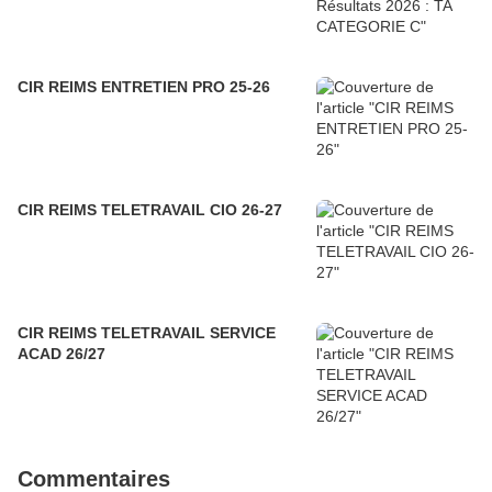
V
o
u
s
CIR REIMS ENTRETIEN PRO 25-26
t
r
o
u
v
CIR REIMS TELETRAVAIL CIO 26-27
e
r
e
z
c
i
CIR REIMS TELETRAVAIL SERVICE
-
ACAD 26/27
d
e
s
s
o
Commentaires
u