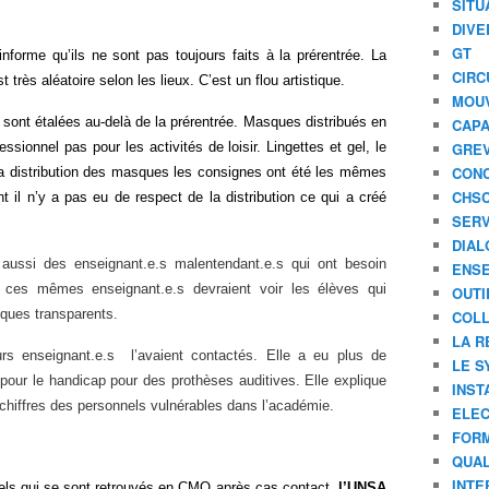
SITU
DIVE
GT
nforme qu’ils ne sont pas toujours faits à la prérentrée.
La
CIRC
t très aléatoire selon les lieux. C’est un flou artistique.
MOU
 sont étalées au-delà de la prérentrée. Masques distribués en
CAPA
essionnel pas pour les activités de loisir. Lingettes et gel, le
GREV
CONC
la distribution des masques les consignes ont été les mêmes
CHS
 il n’y a pas eu de respect de la distribution ce qui a créé
SERV
DIAL
 aussi des enseignant.e.s malentendant.e.s qui ont besoin
ENSE
 ces mêmes enseignant.e.s devraient voir les élèves qui
OUTI
ques transparents.
COLL
LA R
rs enseignant.e.s l’avaient contactés. Elle a eu plus de
LE S
pour le handicap pour des prothèses auditives. Elle
explique
INST
es chiffres des personnels vulnérables dans l’académie.
ELEC
FORM
QUAL
INTE
nels qui se sont retrouvés en CMO après cas contact,
l’UNSA