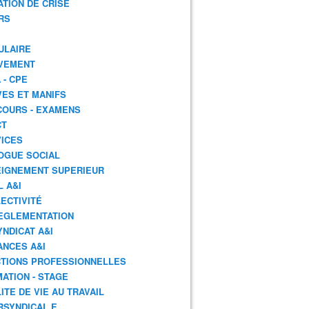
ATION DE CRISE
RS
ULAIRE
VEMENT
 - CPE
ES ET MANIFS
OURS - EXAMENS
CT
ICES
OGUE SOCIAL
IGNEMENT SUPERIEUR
L A&I
ECTIVITÉ
EGLEMENTATION
YNDICAT A&I
ANCES A&I
TIONS PROFESSIONNELLES
ATION - STAGE
ITE DE VIE AU TRAVAIL
RSYNDICAL.E