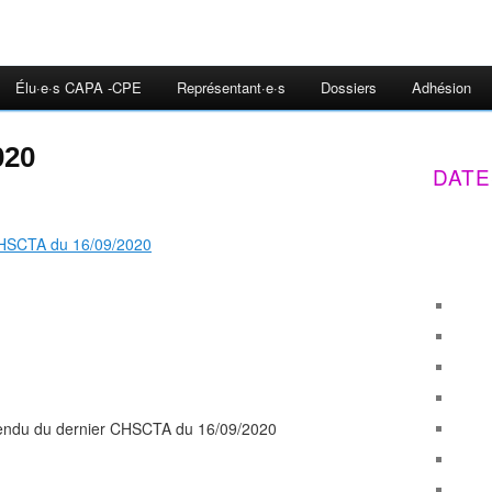
Élu·e·s CAPA -CPE
Représentant·e·s
Dossiers
Adhésion
020
DATE
rendu du dernier CHSCTA du 16/09/2020