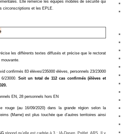
tementales. Elle remercie les équipes mobiles de sécurité qui
es circonscriptions et les EPLE.
e
écise les différents textes diffusés et précise que le rectorat
n mouvante.
vid confirmés 83 élèves/235000 élèves, personnels 23/23000
N 6/23000.
Soit un total de 112 cas confirmés (élèves et
020.
onnels EN, 28 personnels hors EN
e rouge (au 16/09/2020) dans la grande région selon la
eims (Marne) est plus touchée que d’autres territoires ainsi
SG
répond qu’elle est cadrée à 3 : IA-Dasen, Préfet, ARS.
Il y