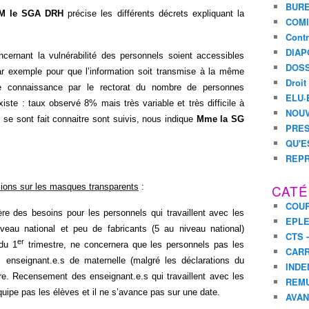
BURE
M le SGA DRH
précise les différents décrets expliquant la
COMI
Contr
DIAP
ernant la vulnérabilité des personnels soient accessibles
DOSS
par exemple pour que l’information soit transmise à la même
Droit
de connaissance par le rectorat du nombre de personnes
ELU·
iste : taux observé 8% mais très variable et très difficile à
NOUV
 se sont fait connaitre sont suivis, nous indique
Mme la SG
PRES
QU'E
REPR
ons sur les masques transparents
:
CATÉ
COUR
e des besoins pour les personnels qui travaillent avec les
EPL
veau national et peu de fabricants (5 au niveau national)
CTS 
er
 du 1
trimestre, ne concernera que les personnels pas les
CARR
s enseignant.e.s de maternelle (malgré les déclarations du
INDE
re. Recensement des enseignant.e.s qui travaillent avec les
REM
uipe pas les élèves et il ne s’avance pas sur une date.
AVA