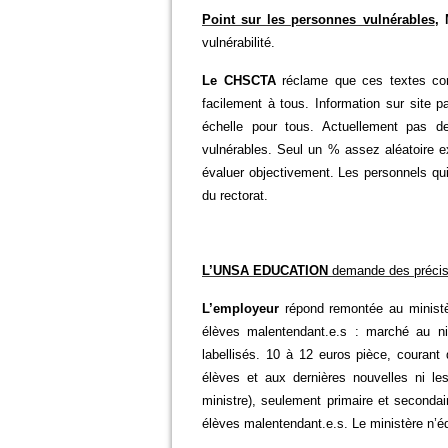
Point sur les personnes vulnérables
,
vulnérabilité.
Le CHSCTA
réclame que ces textes conc
facilement à tous. Information sur site 
échelle pour tous. Actuellement pas 
vulnérables. Seul un % assez aléatoire ex
évaluer objectivement. Les personnels qui
du rectorat.
L’UNSA EDUCATION
demande des précisi
L’employeur
répond remontée au ministèr
élèves malentendant.e.s : marché au ni
labellisés. 10 à 12 euros pièce, courant
élèves et aux dernières nouvelles ni le
ministre), seulement primaire et secondai
élèves malentendant.e.s. Le ministère n’éq