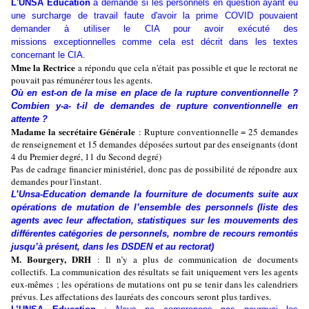
L'UNSA Education
a demandé si les personnels en question ayant eu
une surcharge de travail faute d'avoir la prime COVID pouvaient
demander à utiliser le CIA pour avoir exécuté des
missions exceptionnelles comme cela est décrit dans les textes
concernant le CIA.
Mme la Rectrice
a répondu que cela n'était pas possible et que le rectorat ne
pouvait pas rémunérer tous les agents.
Où en est-on de la mise en place de la rupture conventionnelle ?
Combien y-a- t-il de demandes de rupture conventionnelle en
attente ?
Madame la secrétaire Générale
: Rupture conventionnelle = 25 demandes
de renseignement et 15 demandes déposées surtout par des enseignants (dont
4 du Premier degré, 11 du Second degré)
Pas de cadrage financier ministériel, donc pas de possibilité de répondre aux
demandes pour l'instant.
L’Unsa-Education demande la fourniture de documents suite aux
opérations de mutation de l’ensemble des personnels (liste des
agents avec leur affectation, statistiques sur les mouvements des
différentes catégories de personnels, nombre de recours remontés
jusqu’à présent, dans les DSDEN et au rectorat)
M. Bourgery, DRH
: Il n’y a plus de communication de documents
collectifs. La communication des résultats se fait uniquement vers les agents
eux-mêmes ; les opérations de mutations ont pu se tenir dans les calendriers
prévus. Les affectations des lauréats des concours seront plus tardives.