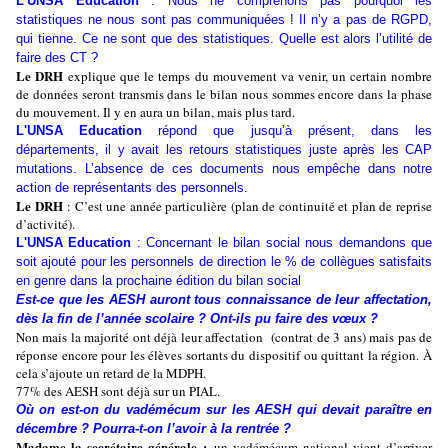
L’UNSA Education
: Nous ne comprenons pas pourquoi les
statistiques ne nous sont pas communiquées ! Il n’y a pas de RGPD,
qui tienne. Ce ne sont que des statistiques. Quelle est alors l’utilité de
faire des CT ?
Le DRH
explique que le temps du mouvement va venir, un certain nombre
de données seront transmis dans le bilan nous sommes encore dans la phase
du mouvement. Il y en aura un bilan, mais plus tard.
L'UNSA Education
répond que jusqu’à présent, dans les
départements, il y avait les retours statistiques juste après les CAP
mutations. L’absence de ces documents nous empêche dans notre
action de représentants des personnels.
Le DRH
: C’est une année particulière (plan de continuité et plan de reprise
d’activité).
L'UNSA Education
: Concernant le bilan social nous demandons que
soit ajouté pour les personnels de direction le % de collègues satisfaits
en genre dans la prochaine édition du bilan social
Est-ce que les AESH auront tous connaissance de leur affectation,
dès la fin de l’année scolaire ? Ont-ils pu faire des vœux ?
Non mais la majorité ont déjà leur affectation (contrat de 3 ans) mais pas de
réponse encore pour les élèves sortants du dispositif ou quittant la région. À
cela s’ajoute un retard de la MDPH.
77% des AESH sont déjà sur un PIAL.
Où on est-on du vadémécum sur les AESH qui devait paraître en
décembre ? Pourra-t-on l’avoir à la rentrée ?
Madame la secrétaire générale :
un vadémécum national vient d’arriver