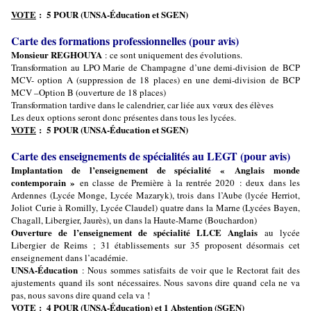
VOTE
: 5 POUR (UNSA-Éducation et SGEN)
Carte des formations professionnelles (pour avis)
Monsieur REGHOUYA
: ce sont uniquement des évolutions.
Transformation au LPO Marie de Champagne d’une demi-division de BCP
MCV- option A (suppression de 18 places) en une demi-division de BCP
MCV –Option B (ouverture de 18 places)
Transformation tardive dans le calendrier, car liée aux vœux des élèves
Les deux options seront donc présentes dans tous les lycées.
VOTE
: 5 POUR (UNSA-Éducation et SGEN)
Carte des enseignements de spécialités au LEGT (pour avis)
Implantation de l’enseignement de spécialité « Anglais monde
contemporain »
en classe de Première à la rentrée 2020 : deux dans les
Ardennes (Lycée Monge, Lycée Mazaryk), trois dans l’Aube (lycée Herriot,
Joliot Curie à Romilly, Lycée Claudel) quatre dans la Marne (Lycées Bayen,
Chagall, Libergier, Jaurès), un dans la Haute-Marne (Bouchardon)
Ouverture de l’enseignement de spécialité LLCE Anglais
au lycée
Libergier de Reims ; 31 établissements sur 35 proposent désormais cet
enseignement dans l’académie.
UNSA-Éducation
: Nous sommes satisfaits de voir que le Rectorat fait des
ajustements quand ils sont nécessaires. Nous savons dire quand cela ne va
pas, nous savons dire quand cela va !
VOTE
: 4 POUR (UNSA-Éducation) et 1 Abstention (SGEN)