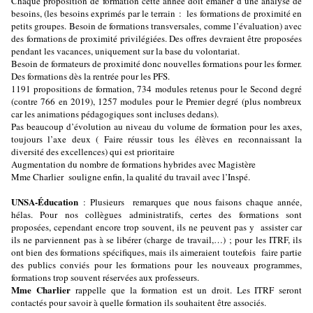
Chaque proposition de formation cette année doit émaner d’une analyse de
besoins, (les besoins exprimés par le terrain : les formations de proximité en
petits groupes. Besoin de formations transversales, comme l’évaluation) avec
des formations de proximité privilégiées. Des offres devraient être proposées
pendant les vacances, uniquement sur la base du volontariat.
Besoin de formateurs de proximité donc nouvelles formations pour les former.
Des formations dès la rentrée pour les PFS.
1191 propositions de formation, 734 modules retenus pour le Second degré
(contre 766 en 2019), 1257 modules pour le Premier degré (plus nombreux
car les animations pédagogiques sont incluses dedans).
Pas beaucoup d’évolution au niveau du volume de formation pour les axes,
toujours l’axe deux ( Faire réussir tous les élèves en reconnaissant la
diversité des excellences) qui est prioritaire
Augmentation du nombre de formations hybrides avec Magistère
Mme Charlier souligne enfin, la qualité du travail avec l’Inspé.
UNSA-Éducation
: Plusieurs remarques que nous faisons chaque année,
hélas. Pour nos collègues administratifs, certes des formations sont
proposées, cependant encore trop souvent, ils ne peuvent pas y assister car
ils ne parviennent pas à se libérer (charge de travail,…) ; pour les ITRF, ils
ont bien des formations spécifiques, mais ils aimeraient toutefois faire partie
des publics conviés pour les formations pour les nouveaux programmes,
formations trop souvent réservées aux professeurs.
Mme Charlier
rappelle que la formation est un droit. Les ITRF seront
contactés pour savoir à quelle formation ils souhaitent être associés.