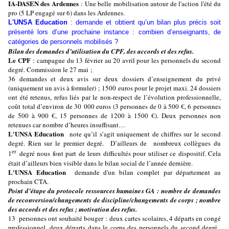
IA-DASEN des Ardennes
: Une belle mobilisation autour de l'action l'été du
pro (5 LP engagé sur 6) dans les Ardennes.
L'UNSA Education
: demande et obtient qu’un bilan plus précis soit
présenté lors d’une prochaine instance : combien d’enseignants, de
catégories de personnels mobilisés ?
Bilan des demandes d’utilisation du CPF, des accords et des refus.
Le CPF
: campagne du 13 février au 20 avril pour les personnels du second
degré. Commission le 27 mai ;
36 demandes et deux avis sur deux dossiers d’enseignement du privé
(uniquement un avis à formuler) ; 1500 euros pour le projet maxi. 24 dossiers
ont été retenus, refus liés par le non-respect de l’évolution professionnelle,
coût total d’environ de 30 000 euros (3 personnes de 0 à 500 €, 6 personnes
de 500 à 900 €, 15 personnes de 1200 à 1500 €). Deux personnes non
retenues car nombre d’heures insuffisant…
L'UNSA Education
note qu’il s’agit uniquement de chiffres sur le second
degré. Rien sur le premier degré. D’ailleurs de nombreux collègues du
er
1
degré nous font part de leurs difficultés pour utiliser ce dispositif. Cela
était d’ailleurs bien visible dans le bilan social de l’année dernière.
L'UNSA Education
demande d'un bilan complet par département au
prochain CTA.
Point d’étape du protocole ressources humaines GA : nombre de demandes
de reconversion/changements de discipline/changements de corps ; nombre
des accords et des refus ; motivation des refus.
13 personnes ont souhaité bouger : deux cartes scolaires, 4 départs en congé
professionnel, deux départs dans le corps des personnels du second degré,