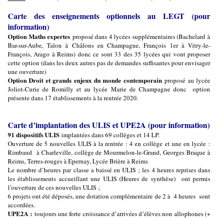
Carte des enseignements optionnels au LEGT (pour
information)
Option Maths expertes
proposé dans 4 lycées supplémentaires (Bachelard à
Bar-sur-Aube, Talon à Châlons en Champagne, François 1er à Vitry-le-
François, Arago à Reims) donc ce sont 33 des 35 lycées qui vont proposer
cette option (dans les deux autres pas de demandes suffisantes pour envisager
une ouverture)
Option Droit et grands enjeux du monde contemporain
proposé au lycée
Joliot-Curie de Romilly et au lycée Marie de Champagne donc option
présente dans 17 établissements à la rentrée 2020.
Carte d’implantation des ULIS et UPE2A (pour information)
91 dispositifs ULIS
implantées dans 69 collèges et 14 LP.
Ouverture de 5 nouvelles ULIS à la rentrée : 4 en collège et une en lycée :
Rimbaud à Charleville, collège de Mourmelon-le-Grand, Georges Braque à
Reims, Terres-rouges à Epernay, Lycée Brière à Reims
Le nombre d’heures par classe a baissé en ULIS ; les 4 heures reprises dans
les établissements accueillant une ULIS (Heures de synthèse) ont permis
l’ouverture de ces nouvelles ULIS ;
6 projets ont été déposés, une dotation complémentaire de 2 à 4 heures sont
accordées.
UPE2A :
toujours une forte croissance d’arrivées d’élèves non allophones (+