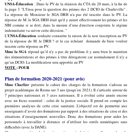
UNSA-Éducation
: Dans le PV de la réunion du CTA du 20 mars, à la fin de
la page 3 "L'Unsa pose la question des primes des 2 DCIO de Charleville" .
La réponse de Monsieur le SGA DRH n'a pas été inscrite dans le PV. La
réponse de M. le SGA DRH était qu'il y aurait effectivement les primes et les
NBI comme si se doit, dans la mesure d’une direction conjointe le régime
indemnitaire va suivre cette décision. "
UNSA-Éducation
L’
souhaite connaitre la raison de la non inscription au PV
de la réponse de M. le DRH ? et le cas échéant demande de bien vouloir
inscrire cette réponse au PV.
Mme la SGA
répond qu’il n’y a pas de problème il y aura bien le maintien
des rémunérations et des primes à titre dérogatoire car normalement il n’y a
qu’un DCIO. La modification sera apportée au PV
VOTE
: POUR
Plan de formation 2020-2021 (pour avis)
Mme Charlier
présente le cahier des charges de la formation s’adosse au
projet académique de Reims sur 3 ans (jusqu’en 2021). Il s’articule autour de
7 principes nationaux et 3 axes nationaux. Il a évolué cette année encore
avec un focus essentiel : celui de la justice sociale. Il prend en compte les
premières analyses de cette crise sanitaire. L’objectif est de permettre aux
enseignants d’avoir des formations par rapport à des situations de crise et des
situations d’enseignement nouvelles. Donc des formations pour aider les
personnels à travailler à distance et d’utiliser les outils numériques sans
difficultés (avec la DANE).