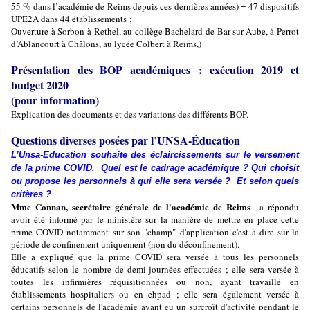
55 % dans l’académie de Reims depuis ces dernières années) = 47 dispositifs
UPE2A dans 44 établissements ;
Ouverture à Sorbon à Rethel, au collège Bachelard de Bar-sur-Aube, à Perrot
d’Ablancourt à Châlons, au lycée Colbert à Reims,)
Présentation des BOP académiques : exécution 2019 et
budget 2020
(pour information)
Explication des documents et des variations des différents BOP.
Questions diverses posées par l’
UNSA-Éducation
L’Unsa-Education souhaite des éclaircissements sur le versement
de la prime COVID. Quel est le cadrage académique ? Qui choisit
ou propose les personnels à qui elle sera versée ? Et selon quels
critères ?
Mme Connan, secrétaire générale de l'académie de Reims
a répondu
avoir été informé par le ministère sur la manière de mettre en place cette
prime COVID notamment sur son "champ" d'application c'est à dire sur la
période de confinement uniquement (non du déconfinement).
Elle a expliqué que la prime COVID sera versée à tous les personnels
éducatifs selon le nombre de demi-journées effectuées ; elle sera versée à
toutes les infirmières réquisitionnées ou non, ayant travaillé en
établissements hospitaliers ou en ehpad ; elle sera également versée à
certains personnels de l'académie ayant eu un surcroît d'activité pendant le