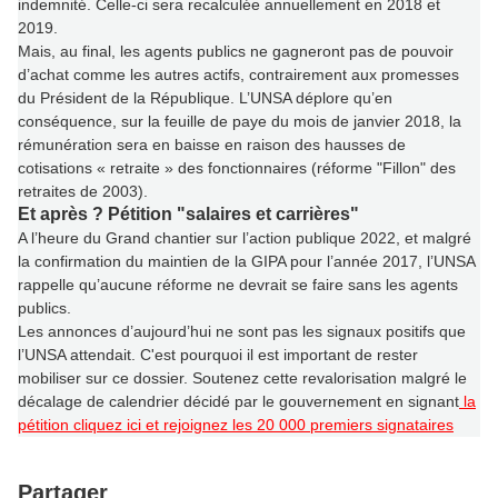
indemnité. Celle-ci sera recalculée annuellement en 2018 et
2019.
Mais, au final, les agents publics ne gagneront pas de pouvoir
d’achat comme les autres actifs, contrairement aux promesses
du Président de la République.
L’UNSA déplore qu’en
conséquence, sur la feuille de paye du mois de janvier 2018, la
rémunération sera en baisse en raison des hausses de
cotisations « retraite » des fonctionnaires (réforme "Fillon" des
retraites de 2003).
Et après ? Pétition "salaires et carrières"
A l’heure du Grand chantier sur l’action publique 2022, et m
algré
la confirmation du maintien de la GIPA pour l’année 2017,
l’UNSA
rappelle qu’aucune réforme ne devrait se faire sans les agents
publics.
Les annonces d’aujourd’hui ne sont pas les signaux positifs que
l’UNSA attendait. C'est pourquoi il est important de rester
mobiliser sur ce dossier. Soutenez cette revalorisation malgré le
décalage de calendrier décidé par le gouvernement en signant
la
pétition cliquez ici et rejoignez les 20 000 premiers signataires
Partager