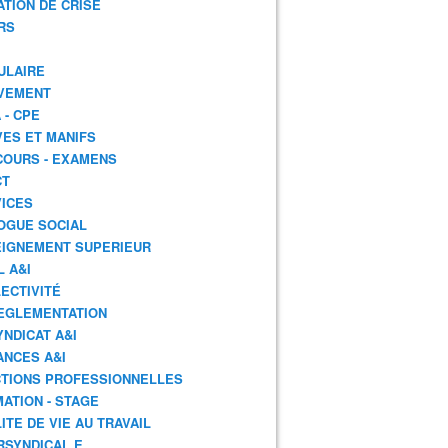
ATION DE CRISE
RS
ULAIRE
VEMENT
 - CPE
ES ET MANIFS
OURS - EXAMENS
CT
ICES
OGUE SOCIAL
IGNEMENT SUPERIEUR
L A&I
ECTIVITÉ
EGLEMENTATION
YNDICAT A&I
ANCES A&I
TIONS PROFESSIONNELLES
ATION - STAGE
ITE DE VIE AU TRAVAIL
RSYNDICAL.E