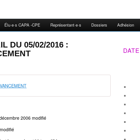
Élu·e·s CAPA -CPE
Représentant·e·s
Dossiers
Adhésion
 DU 05/02/2016 :
DATE
CEMENT
AVANCEMENT
 décembre 2006 modifié
modifié