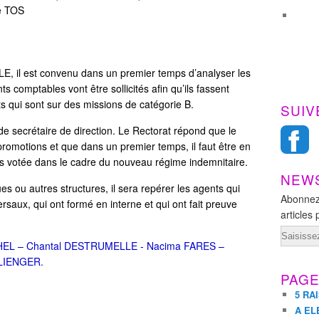
pe TOS
LE, il est convenu dans un premier temps d’analyser les
 comptables vont être sollicités afin qu’ils fassent
s qui sont sur des missions de catégorie B.
SUIV
 de secrétaire de direction. Le Rectorat répond que le
promotions et que dans un premier temps, il faut être en
s votée dans le cadre du nouveau régime indemnitaire.
NEW
s ou autres structures, il sera repérer les agents qui
Abonnez
rsaux, qui ont formé en interne et qui ont fait preuve
articles 
Email
CHEL – Chantal DESTRUMELLE - Nacima FARES –
HLIENGER.
PAG
5 RA
A EL