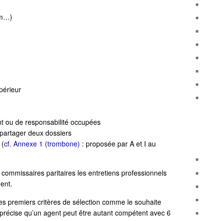
im…)
périeur
t ou de responsabilité occupées
partager deux dossiers
 (
cf. Annexe
1
(trom
bone)
: proposée par A et I au
commissaires paritaires les entretiens professionnels
ent.
des premiers critères de sélection comme le souhaite
e précise qu’un agent peut être autant compétent avec 6