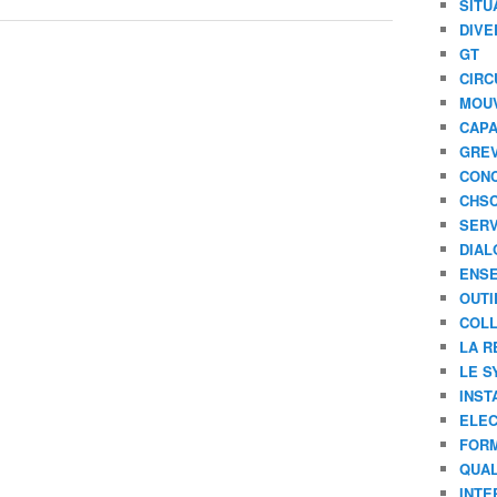
SITU
DIVE
GT
CIRC
MOU
CAPA
GREV
CONC
CHS
SERV
DIAL
ENSE
OUTI
COLL
LA R
LE S
INST
ELEC
FORM
QUAL
INTE