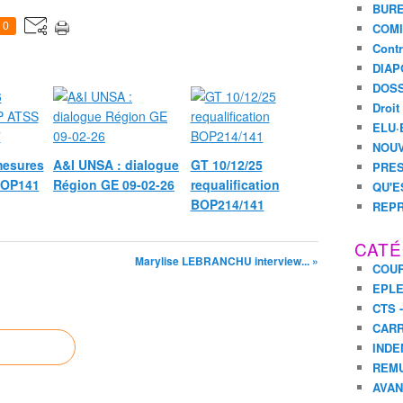
BURE
0
COMI
Contr
DIAP
DOSS
Droit
ELU·
NOUV
mesures
A&I UNSA : dialogue
GT 10/12/25
PRES
BOP141
Région GE 09-02-26
requalification
QU'E
BOP214/141
REPR
CATÉ
Marylise LEBRANCHU interview... »
COUR
EPL
CTS 
CARR
INDE
REM
AVA